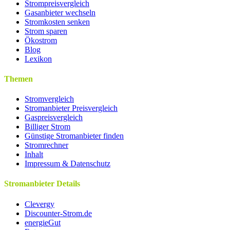
Strompreisvergleich
Gasanbieter wechseln
Stromkosten senken
Strom sparen
Ökostrom
Blog
Lexikon
Themen
Stromvergleich
Stromanbieter Preisvergleich
Gaspreisvergleich
Billiger Strom
Günstige Stromanbieter finden
Stromrechner
Inhalt
Impressum & Datenschutz
Stromanbieter Details
Clevergy
Discounter-Strom.de
energieGut