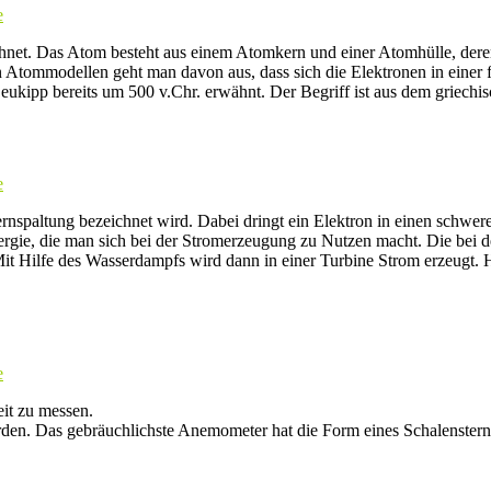
e
hnet. Das Atom besteht aus einem Atomkern und einer Atomhülle, deren 
 Atommodellen geht man davon aus, dass sich die Elektronen in einer
kipp bereits um 500 v.Chr. erwähnt. Der Begriff ist aus dem griechis
e
nspaltung bezeichnet wird. Dabei dringt ein Elektron in einen schwere
Energie, die man sich bei der Stromerzeugung zu Nutzen macht. Die be
Mit Hilfe des Wasserdampfs wird dann in einer Turbine Strom erzeugt.
e
it zu messen.
en. Das gebräuchlichste Anemometer hat die Form eines Schalensterns