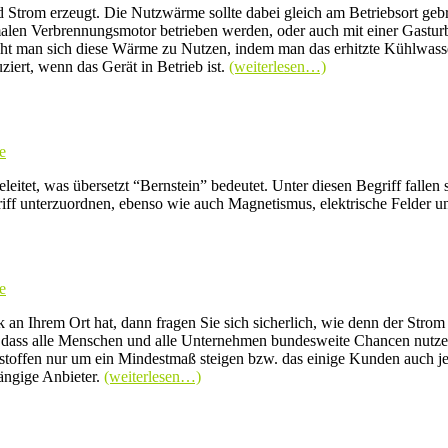
rom erzeugt. Die Nutzwärme sollte dabei gleich am Betriebsort gebra
en Verbrennungsmotor betrieben werden, oder auch mit einer Gasturbi
 man sich diese Wärme zu Nutzen, indem man das erhitzte Kühlwasser 
ert, wenn das Gerät in Betrieb ist.
(weiterlesen…)
e
eleitet, was übersetzt “Bernstein” bedeutet. Unter diesen Begriff falle
griff unterzuordnen, ebenso wie auch Magnetismus, elektrische Felder
e
 an Ihrem Ort hat, dann fragen Sie sich sicherlich, wie denn der Str
 dass alle Menschen und alle Unternehmen bundesweite Chancen nutzen k
hstoffen nur um ein Mindestmaß steigen bzw. das einige Kunden auch j
ängige Anbieter.
(weiterlesen…)