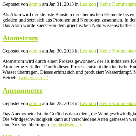
Gepostet von
admin
am Jan 31, 2013 in
Lexikon
|
Keine Kommentar
Als Atom wird der kleinste Baustein der chemischen Elemente bezeic
geladen und setzt sich aus Protonen und Neutronen zusammen. In den
Das Atom wurde zuerst von dem griechischen Naturwissenschaftler Leu
Atomstrom
Gepostet von
admin
am Jan 30, 2013 in
Lexikon
|
Keine Kommentar
Atomstrom wird durch einen Prozess gewonnen, der als induzierte Ker
Atomkerne zerfallen. Durch diesen Prozess entsteht die kinetische 
Wasser übertragen. Dieses erhitzt sich und produziert Wasserdampf. 
Betrieb.
(weiterlesen…)
Anemometer
Gepostet von
admin
am Jan 28, 2013 in
Lexikon
|
Keine Kommentar
Das Anemometer ist ein Gerät das dazu dient, die Windgeschwindigke
Die Windgeschwindigkeit kann auf verschiedene Arten gemessen werd
eine Anzeige übertragen.
(weiterlesen…)