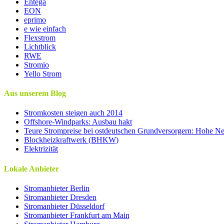
Entega
EON
eprimo
e wie einfach
Flexstrom
Lichtblick
RWE
Stromio
Yello Strom
Aus unserem Blog
Stromkosten steigen auch 2014
Offshore-Windparks: Ausbau hakt
Teure Strompreise bei ostdeutschen Grundversorgern: Hohe Net
Blockheizkraftwerk (BHKW)
Elektrizität
Lokale Anbieter
Stromanbieter Berlin
Stromanbieter Dresden
Stromanbieter Düsseldorf
Stromanbieter Frankfurt am Main