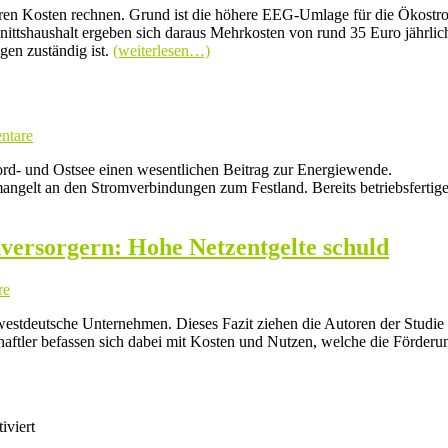
en Kosten rechnen. Grund ist die höhere EEG-Umlage für die Ökostrom
ittshaushalt ergeben sich daraus Mehrkosten von rund 35 Euro jährlich
gen zuständig ist.
(weiterlesen…)
ntare
ord- und Ostsee einen wesentlichen Beitrag zur Energiewende.
gelt an den Stromverbindungen zum Festland. Bereits betriebsfertige
versorgern: Hohe Netzentgelte schuld
re
 westdeutsche Unternehmen. Dieses Fazit ziehen die Autoren der Stud
haftler befassen sich dabei mit Kosten und Nutzen, welche die Förder
iviert