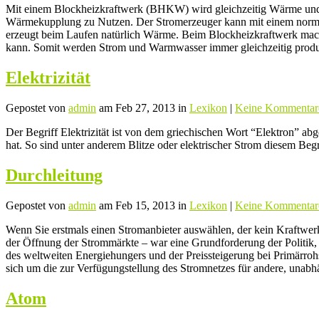
Mit einem Blockheizkraftwerk (BHKW) wird gleichzeitig Wärme und St
Wärmekupplung zu Nutzen. Der Stromerzeuger kann mit einem normal
erzeugt beim Laufen natürlich Wärme. Beim Blockheizkraftwerk macht
kann. Somit werden Strom und Warmwasser immer gleichzeitig produzi
Elektrizität
Gepostet von
admin
am Feb 27, 2013 in
Lexikon
|
Keine Kommentar
Der Begriff Elektrizität ist von dem griechischen Wort “Elektron” abg
hat. So sind unter anderem Blitze oder elektrischer Strom diesem Be
Durchleitung
Gepostet von
admin
am Feb 15, 2013 in
Lexikon
|
Keine Kommentar
Wenn Sie erstmals einen Stromanbieter auswählen, der kein Kraftwerk
der Öffnung der Strommärkte – war eine Grundforderung der Politik,
des weltweiten Energiehungers und der Preissteigerung bei Primärro
sich um die zur Verfügungstellung des Stromnetzes für andere, unabh
Atom